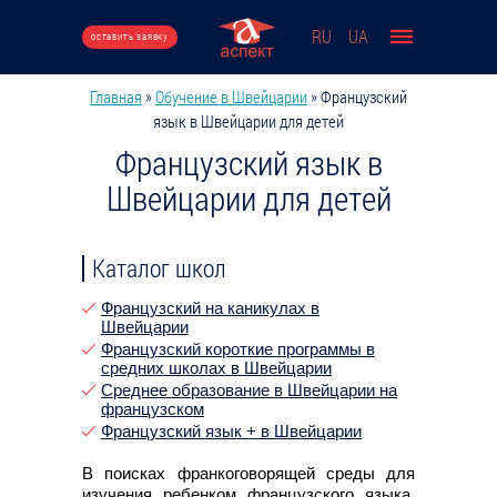
Перейти к основному содержанию
RU
UA
оставить заявку
Главная
»
Обучение в Швейцарии
»
Французский
Вы здесь
язык в Швейцарии для детей
Французский язык в
Швейцарии для детей
Каталог школ
Французский на каникулах в
Швейцарии
Французский короткие программы в
средних школах в Швейцарии
Среднее образование в Швейцарии на
французском
Французский язык + в Швейцарии
В поисках франкоговорящей среды для
изучения ребенком французского языка,