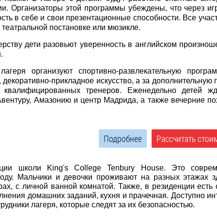
ии. Организаторы этой программы убеждены, что через иг
ость в себе и свои презентационные способности. Все учас
 театральной постановке или мюзикле.
ерству дети разовьют уверенность в английском произнош
.
лагеря организуют спортивно-развлекательную програ
, декоративно-прикладное искусство, а за дополнительную 
м квалифицированных тренеров. Еженедельно детей жд
 Авентуру, Амазонию и центр Мадрида, а также вечерние п
Подробнее
Рассчитать стои
ции школи King's College Tenbury House. Это совре
году. Мальчики и девочки проживают на разных этажах з
ах, с личной ванной комнатой. Также, в резиденции есть
лнения домашних заданий, кухня и прачечная. Доступно ин
рудники лагеря, которые следят за их безопасностью.