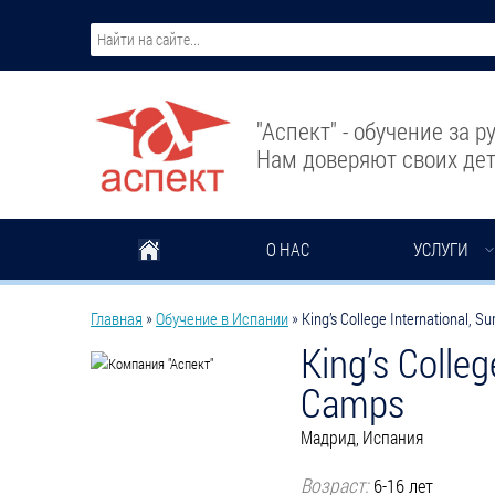
Перейти к основному содержанию
"Аспект" - обучение за 
Нам доверяют своих дет
О НАС
УСЛУГИ
Вы здесь
Главная
»
Обучение в Испании
»
King’s College International,
King’s Colle
Camps
Мадрид, Испания
Возраст:
6-16 лет