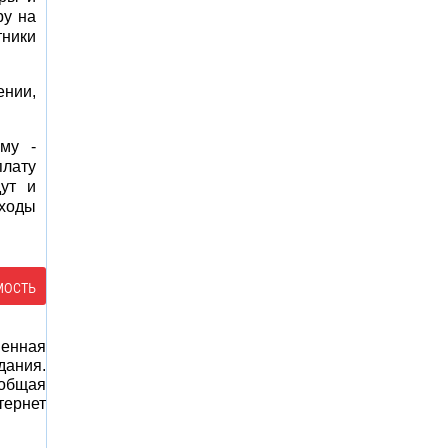
ру на
тники
ении,
мму -
плату
ут и
оходы
мость
менная
дания.
 общая
тернет