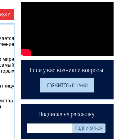
ЯВКУ
мается
учение
о мира
 самый
Если у вас возникли вопросы:
оторых
СВЯЖИТЕСЬ С НАМИ
ятницу
мства,
.
Подписка на рассылку