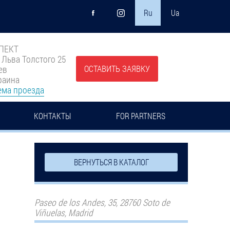
Ru
Ua
ПЕКТ
. Льва Толстого 25
ОСТАВИТЬ ЗАЯВКУ
ев
раина
ема проезда
КОНТАКТЫ
FOR PARTNERS
ВЕРНУТЬСЯ В КАТАЛОГ
Paseo de los Andes, 35, 28760 Soto de
Viñuelas, Madrid