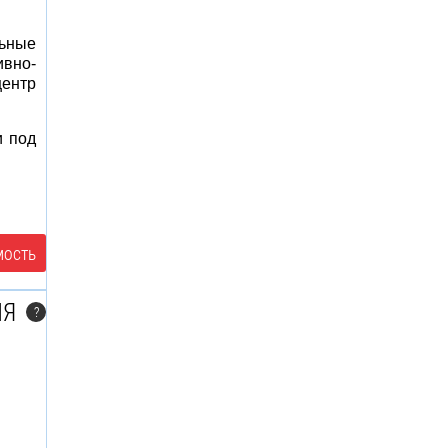
ьные
ивно-
центр
и под
мость
ЛЯ
?