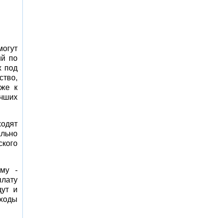
могут
ий по
х под
ство,
иже к
учших
ходят
ально
ского
мму -
плату
дут и
оходы