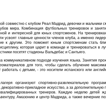
ой совместно с клубом Реал Мадрид, девочки и мальчики с
лубов мира. Комбинация футбольных тренировок и занят
ной и интересной для юных спортсменов. На тренировка
ти усвоят главные ценности членов клуба, а именно лидер
ние к другим. Это поможет юным спортсменам стать бл
исциплину, которая царит в команде и тренироваться в л
стники посетят стадионы Вальдебас и Сантьяго.
 на коммуникативном подходе изучения языка. Занятия про
деоматериалов для того, чтобы сделать обучение максим
работать с детьми, - это носители испанского или англий
лагеря организуют спортивно-развлекательную програ
, декоративно-прикладное искусство, а за дополнительную 
 квалифицированных тренеров. Каждую неделю детей ж
 Авентуру, Амазонию и центр Мадрида, а также вечерние п