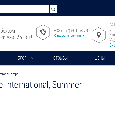
АС
ул
рубежом
+38 (067) 501-68-79
Ки
Заказать звонок
ей уже 25 лет!
Ук
Сх
БЛОГ
ОТЗЫВЫ
ЦЕНЫ
 Summer Camps
ge International, Summer