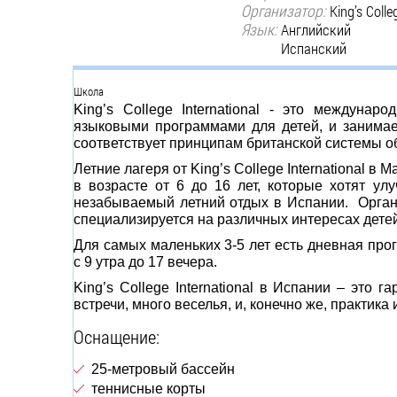
Организатор:
King’s Colle
Язык:
Английский
Испанский
Группа
Школа
King’s College International - это междуна
языковыми программами для детей, и занимае
соответствует принципам британской системы о
Летние лагеря от King’s College International в
в возрасте от 6 до 16 лет, которые хотят ул
незабываемый летний отдых в Испании. Орган
специализируется на различных интересах детей
Для самых маленьких 3-5 лет есть дневная прог
с 9 утра до 17 вечера.
King’s College International в Испании – это 
встречи, много веселья, и, конечно же, практика
Оснащение:
25-метровый бассейн
теннисные корты