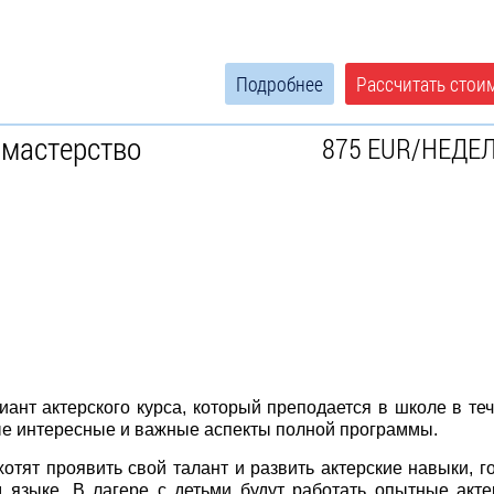
Подробнее
Рассчитать стои
 мастерство
875 EUR/НЕДЕ
иант актерского курса, который преподается в школе в те
мые интересные и важные аспекты полной программы.
отят проявить свой талант и развить актерские навыки, г
м языке. В лагере с детьми будут работать опытные акт