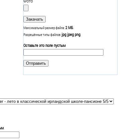
Фото
2 МБ
Максимальный размер файла:
.
jpg jpeg png
Разрешённые типы файлов:
.
Оставьте это поле пустым
тым