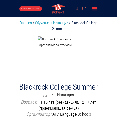
Перейти к основному содержанию
RU
UA
оставить заявку
Главная
»
Обучение в Ирландии
»
Blackrock College
Вы здесь
Summer
Blackrock College Summer
Дублин, Ирландия
Возраст:
11-15 лет (резиденция), 12-17 лет
(принимающая семья)
Организатор:
ATC Language Schools