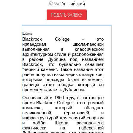
Язык:
Английский
ПОДАТЬ ЗАЯВКУ
Группа
Школа
Blackrock College - это
ирландская школа-пансион
выполненная в классическом
архитектурном стиле и расположенная
в районе Дублина под названием
Blackrock, что буквально означает
"черный камень". Такое название этот
район получил из-за черных камушков,
которыми однажды были выложены
границы этого городка, который со
временем слился с Дублином.
Основанный в 1860 году, в настоящее
время Blackrock College - это огромный
комплекс, который обладает
великолепной территорией и
инфраструктурой для занятий спортом
и хобби. Школа расположена
фактически на набережной
Дублинского залива, что гарантирует