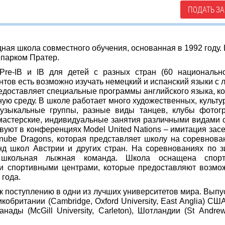
ПОДАТЬ ЗА
одная школа совместного обучения, основанная в 1992 году.
 парком Пратер.
re-IB и IB для детей с разных стран (60 национально
тов есть возможно изучать немецкий и испанский языки с 
едоставляет специальные программы английского языка, к
ую среду. В школе работает много художественных, культу
музыкальные группы, разные виды танцев, клубы фотог
 мастерские, индивидуальные занятия различными видами 
вуют в конференциях Model United Nations – имитация зас
nube Dragons, которая представляет школу на соревнова
нд школ Австрии и других стран. На соревнованиях по 
 школьная лыжная команда. Школа оснащена спорт
ми спортивными центрами, которые предоставляют возмо
года.
 поступлению в одни из лучших университетов мира. Выпу
британии (Cambridge, Oxford University, East Anglia) СШ
 Канады (McGill University, Carleton), Шотландии (St Andre