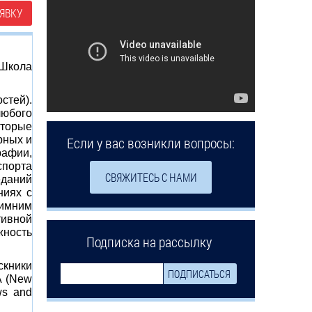
ЯВКУ
 Школа
стей).
любого
оторые
рных и
Если у вас возникли вопросы:
рафии,
спорта
СВЯЖИТЕСЬ С НАМИ
еданий
ниях с
зимним
ивной
жность
Подписка на рассылку
скники
А (New
ws and