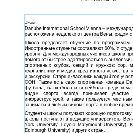
Группа
Школа
Danube International School Vienna – междунар
расположена недалеко от центра Вены, рядом с
Школа предлагает обучение по программам P
Иностранные студенты составляют 60%. У студен
уровня. Для международных учеников школа пр
помогают быстрее адаптироваться в англоязычн
спортивных клубов, секций и кружков: хор, 
журналистики и медиа, креативного искусства,
и экскурсии. Старшеклассники каждый год участ
ООН. Также есть своя спортивная команда Da
футбола, баскетбола и волейбола среди кома
видам спорта всегда принимает участие
инфраструктурой, а также пользуется местны
заниматься любым видом спорта в любое время 
Студенты школы получают хорошую подготовку к
школы поступают в ведущие университеты Велико
York University, Loyola Marymount University),
Edinburgh University) и других стран.