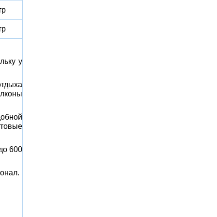
тр
тр
льку у
тдыха
алконы
обной
ктовые
до 600
онал.