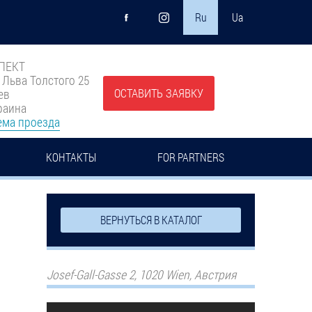
Ru
Ua
ПЕКТ
. Льва Толстого 25
ОСТАВИТЬ ЗАЯВКУ
ев
раина
ема проезда
КОНТАКТЫ
FOR PARTNERS
ВЕРНУТЬСЯ В КАТАЛОГ
Josef-Gall-Gasse 2, 1020 Wien, Австрия