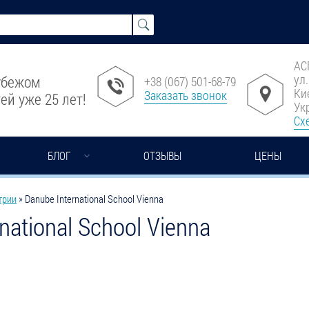
АС
ул
рубежом
+38 (067) 501-68-79
Ки
Заказать звонок
ей уже 25 лет!
Ук
Сх
БЛОГ
ОТЗЫВЫ
ЦЕНЫ
трии
»
Danube International School Vienna
national School Vienna