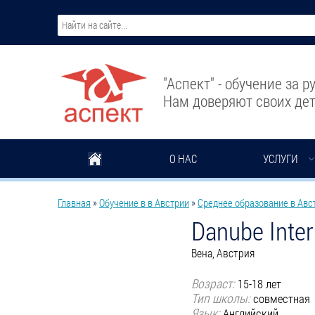
Перейти к основному содержанию
"Аспект" - обучение за 
Нам доверяют своих дет
О НАС
УСЛУГИ
Вы здесь
Главная
»
Обучение в в Австрии
»
Среднее образование в Авс
Danube Inter
Вена, Австрия
Возраст:
15-18 лет
Тип школы:
совместная
Язык:
Английский