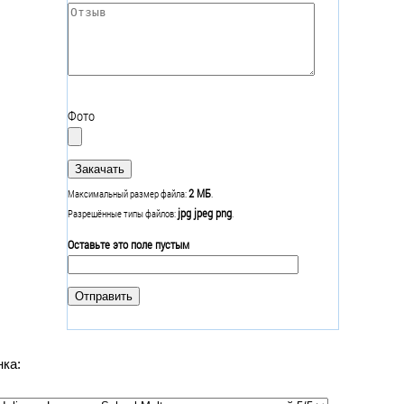
Отзыв
*
Фото
2 МБ
Максимальный размер файла:
.
jpg jpeg png
Разрешённые типы файлов:
.
Оставьте это поле пустым
нка: