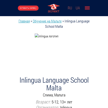
Перейти к основному содержанию
RU
UA
оставить заявку
Главная
»
Обучение на Мальте
»
Inlingua Language
Вы здесь
School Malta
Inlingua Language School
Malta
Слима, Мальта
Возраст:
5-12, 13+ лет
Организатор:
Inlingua