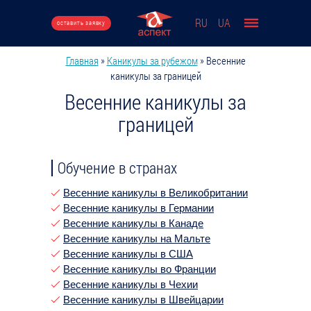
Перейти к основному содержанию
RU
UA
оставить заявку
Главная
»
Каникулы за рубежом
»
Весенние
Вы здесь
каникулы за границей
Весенние каникулы за
границей
Обучение в странах
Весенние каникулы в Великобритании
Весенние каникулы в Германии
Весенние каникулы в Канаде
Весенние каникулы на Мальте
Весенние каникулы в США
Весенние каникулы во Франции
Весенние каникулы в Чехии
Весенние каникулы в Швейцарии