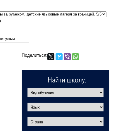
)
ле пустым
Поделиться:
Найти школу: