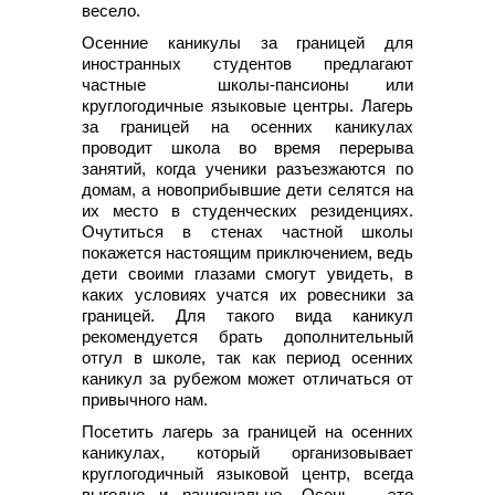
весело.
Осенние каникулы за границей для
иностранных студентов предлагают
частные школы-пансионы или
круглогодичные языковые центры. Лагерь
за границей на осенних каникулах
проводит школа во время перерыва
занятий, когда ученики разъезжаются по
домам, а новоприбывшие дети селятся на
их место в студенческих резиденциях.
Очутиться в стенах частной школы
покажется настоящим приключением, ведь
дети своими глазами смогут увидеть, в
каких условиях учатся их ровесники за
границей. Для такого вида каникул
рекомендуется брать дополнительный
отгул в школе, так как период осенних
каникул за рубежом может отличаться от
привычного нам.
Посетить лагерь за границей на осенних
каникулах, который организовывает
круглогодичный языковой центр, всегда
выгодно и рационально. Осень – это