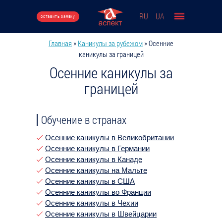
Перейти к основному содержанию
RU
UA
оставить заявку
Главная
»
Каникулы за рубежом
»
Осенние
Вы здесь
каникулы за границей
Осенние каникулы за
границей
Обучение в странах
Осенние каникулы в Великобритании
Осенние каникулы в Германии
Осенние каникулы в Канаде
Осенние каникулы на Мальте
Осенние каникулы в США
Осенние каникулы во Франции
Осенние каникулы в Чехии
Осенние каникулы в Швейцарии