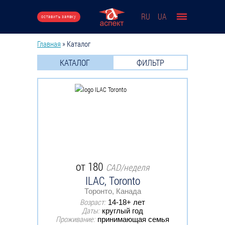
Перейти к основному содержанию
RU
UA
оставить заявку
Главная
»
Каталог
Вы здесь
КАТАЛОГ
ФИЛЬТР
от 180
CAD/неделя
ILAC, Toronto
Торонто, Канада
Возраст:
14-18+ лет
Даты:
круглый год
Проживание:
принимающая семья