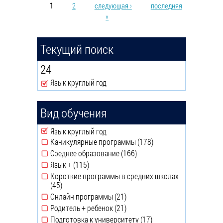
1
2
следующая ›
последняя
Страницы
»
Текущий поиск
24
Язык круглый год
Remove Язык круглый год filter
Вид обучения
Remove Язык круглый год filter
Язык круглый год
Каникулярные программы (178)
Apply
Среднее образование (166)
Каникулярные
Apply Среднее
Язык + (115)
программы
образование filter
Apply Язык + filter
Короткие программы в средних школах
filter
(45)
Apply Короткие программы в средних школах
Онлайн программы (21)
filter
Apply Онлайн
Родитель + ребенок (21)
программы filter
Apply Родитель +
Подготовка к университету (17)
ребенок filter
Apply