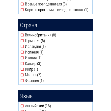
В семье преподавателя (8)
Подготовка
Apply В семье
Короткі програми в середніх школах (1)
к
преподавателя filter
Apply
университету
Короткі
filter
програми
Страна
в
середніх
Великобритания (8)
Apply Великобритания filter
школах
Германия (6)
Apply Германия filter
filter
Ирландия (1)
Apply Ирландия filter
Испания (1)
Apply Испания filter
Италия (1)
Apply Италия filter
Канада (3)
Apply Канада filter
Кипр (1)
Apply Кипр filter
Мальта (2)
Apply Мальта filter
Франция (1)
Apply Франция filter
Язык
Английский (16)
Apply Английский filter