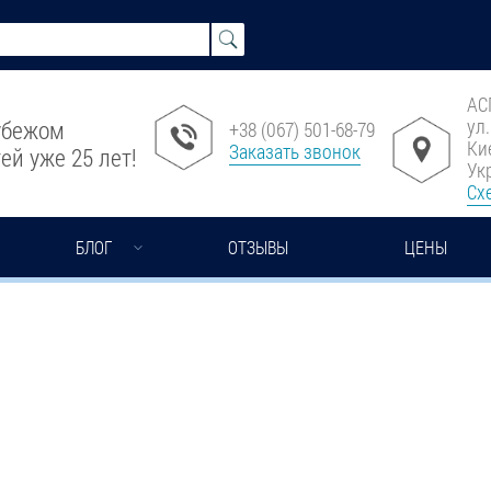
АС
ул
рубежом
+38 (067) 501-68-79
Ки
Заказать звонок
ей уже 25 лет!
Ук
Сх
БЛОГ
ОТЗЫВЫ
ЦЕНЫ