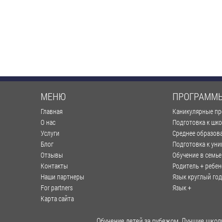
МЕНЮ
ПРОГРАММ
Главная
Каникулярные п
О нас
Подготовка к шк
Услуги
Среднее образов
Блог
Подготовка к уни
Отзывы
Обучение в семье
Контакты
Родитель + ребен
Наши партнеры
Язык круглый год
For partners
Язык +
Карта сайта
Обучение детей за рубежом. Лучшие школы