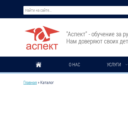
Перейти к основному содержанию
"Аспект" - обучение за 
Нам доверяют своих дет
О НАС
УСЛУГИ
Вы здесь
Главная
»
Каталог