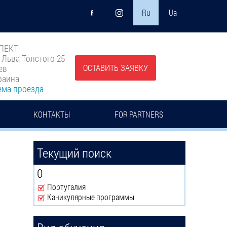
Ru
Ua
ПЕКТ
. Льва Толстого 25
ОСТАВИТЬ ЗАЯВКУ
ев
раина
ема проезда
КОНТАКТЫ
FOR PARTNERS
Текущий поиск
0
Португалия
Remove Португалия filter
Каникулярные программы
Remove Каникулярные программы filter