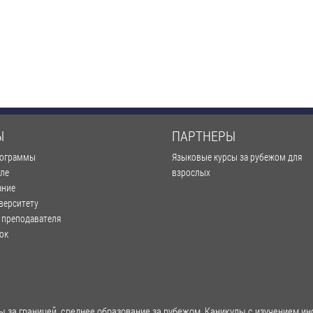
Ы
ПАРТНЕРЫ
рограммы
Языковые курсы за рубежом для
оле
взрослых
ание
верситету
 преподавателя
ок
 за границей, среднее образование за рубежом. Каникулы с изучением ин