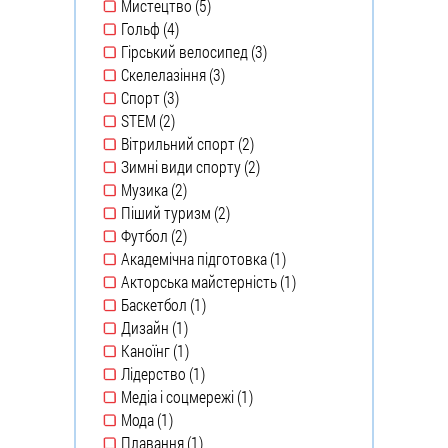
Мистецтво (5)
Apply Мистецтво filter
Гольф (4)
Apply Гольф filter
Гірський велосипед (3)
Apply Гірський
Скелелазіння (3)
велосипед filter
Apply Скелелазіння filter
Спорт (3)
Apply Спорт filter
STEM (2)
Apply STEM filter
Вітрильний спорт (2)
Apply Вітрильний спорт
Зимні види спорту (2)
filter
Apply Зимні види
Музика (2)
спорту filter
Apply Музика filter
Піший туризм (2)
Apply Піший туризм filter
Футбол (2)
Apply Футбол filter
Академічна підготовка (1)
Apply
Акторська майстерність (1)
Академічна
Apply
Баскетбол (1)
підготовка filter
Акторська
Apply Баскетбол filter
Дизайн (1)
майстерність
Apply Дизайн filter
Каноїнг (1)
filter
Apply Каноїнг filter
Лідерство (1)
Apply Лідерство filter
Медіа і соцмережі (1)
Apply Медіа і
Мода (1)
соцмережі filter
Apply Мода filter
Плавання (1)
Apply Плавання filter