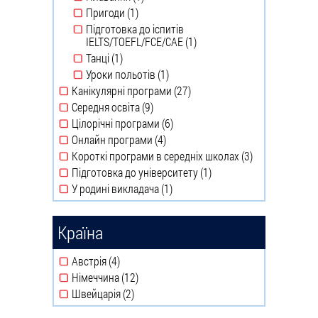
Пригоди (1)
Apply Пригоди filter
Підготовка до іспитів
IELTS/TOEFL/FCE/CAE (1)
Apply Підготовка до
Танці (1)
іспитів
Apply Танці filter
Уроки польотів (1)
IELTS/TOEFL/FCE/CAE
Apply Уроки польотів filter
Канікулярні програми (27)
filter
Apply Канікулярні
Середня освіта (9)
програми filter
Apply Середня освіта filter
Цілорічні програми (6)
Apply Цілорічні програми
Онлайн програми (4)
filter
Apply Онлайн програми
Короткі програми в середніх школах (3)
filter
Apply
Підготовка до університету (1)
Короткі
Apply
У родині викладача (1)
програми
Підготовка до
Apply У родині викладача
в
університету
filter
середніх
filter
Країна
школах
filter
Австрія (4)
Apply Австрія filter
Німеччина (12)
Apply Німеччина filter
Швейцарія (2)
Apply Швейцарія filter