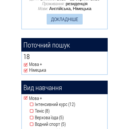
Проживання:
резиденція
Мови:
Англійська, Німецька
ДОКЛАДНІШЕ
Поточний пошук
18
Мова +
Remove Мова + filter
Німецька
Remove Німецька filter
Вид навчання
Remove Мова + filter
Мова +
Інтенсивний курс (12)
Apply Інтенсивний
Теніс (8)
курс filter
Apply Теніс filter
Верхова їзда (5)
Apply Верхова їзда filter
Водний спорт (5)
Apply Водний спорт filter