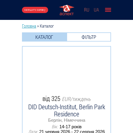
Перейти до основного вмісту
RU
UA
залишити заявку
Головна
»
Каталог
Ви є тут
КАТАЛОГ
ФІЛЬТР
від 325
EUR/тиждень
DID Deutsch-Institut, Berlin Park
Residence
Берлін, Німеччина
Вік:
14-17 років
Дати:
21 червня 2026 - 22 серпня 2026