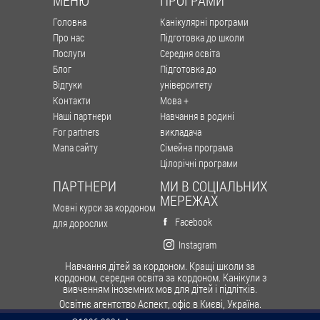
Головна
Канікулярні програми
Про нас
Підготовка до школи
Послуги
Середня освіта
Блог
Підготовка до
Відгуки
університету
Контакти
Мова +
Наші партнери
Навчання в родині
For partners
викладача
Мапа сайту
Сімейна програма
Цілорічні програми
ПАРТНЕРИ
МИ В СОЦІАЛЬНИХ
МЕРЕЖАХ
Мовні курси за кордоном
Facebook
для дорослих
Instagram
Навчання дітей за кордоном. Кращі школи за
кордоном, середня освіта за кордоном. Канікули з
вивченням іноземних мов для дітей і підлітків.
Освітнє агентство Аспект, офіс в Києві, Україна.