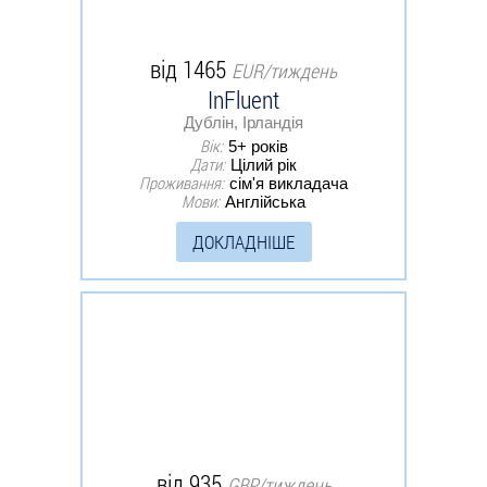
від 1465
EUR/тиждень
InFluent
Дублін, Ірландія
Вік:
5+ років
Дати:
Цілий рік
Проживання:
сім'я викладача
Мови:
Англійська
ДОКЛАДНІШЕ
від 935
GBP/тиждень