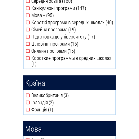
Середня освіта (160)
Apply Середня освіта filter
Канікулярні програми (147)
Apply Канікулярні
Мова + (95)
програми filter
Apply Мова + filter
Короткі програми в середніх школах (40)
Apply
Сімейна програма (19)
Короткі
Apply Сімейна програма
Підготовка до університету (17)
програми
filter
Apply
Цілорічні програми (16)
в
Підготовка
Apply Цілорічні
Онлайн програми (15)
середніх
до
програми filter
Apply Онлайн програми
школах
Короткие программы в средних школах
університету
filter
(1)
filter
Apply Короткие программы в средних школах
filter
filter
Країна
Великобританія (3)
Apply Великобританія filter
Ірландія (2)
Apply Ірландія filter
Франція (1)
Apply Франція filter
Мова