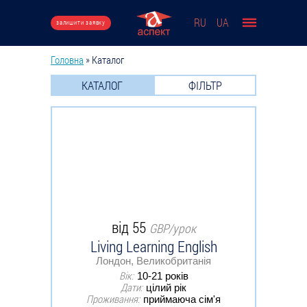
Перейти до основного вмісту
RU
UA
залишити заявку
Головна
»
Каталог
Ви є тут
КАТАЛОГ
ФІЛЬТР
від 55
GBP/урок
Living Learning English
Лондон, Великобританія
Вік:
10-21 років
Дати:
цілий рік
Проживання:
приймаюча сім'я