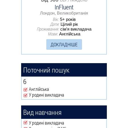
InFluent
Лондон, Великобританія
Вік:
5+ років
Дати:
Цілий рік
Проживання:
сім'я викладача
Мови:
Англійська
ДОКЛАДНІШЕ
Поточний пошук
6
Англійська
Remove Англійська filter
У родині викладача
Remove У родині викладача filter
Вид навчання
Remove У родині викладача filter
У родині викладача