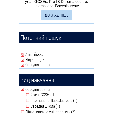
year iGCSEs, Pre-IB Diploma course,
International Baccalaureate
ДОКЛАДНІШЕ
Поточний пошук
1
Англійська
Remove Англійська filter
Нідерланди
Remove Нідерланди filter
Середня освіта
Remove Середня освіта filter
Вид навчання
Remove Середня освіта filter
Середня освіта
2 year GCSEs (1)
Apply 2 year GCSEs filter
International Baccalaureate (1)
Apply
Середня школа (1)
International
Apply Середня школа filter
Підготовка до університету (2)
Baccalaureate
Apply