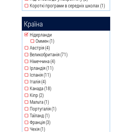
Короткі програми в середніх школах (1)
filter
Підготовка до
Apply
університету
Короткі
filter
програми
Країна
в
середніх
Remove Нідерланди filter
Нідерланди
школах
Оммен (1)
Apply Оммен filter
filter
Австрія (4)
Apply Австрія filter
Великобританія (71)
Apply Великобританія filter
Німеччина (4)
Apply Німеччина filter
Ірландія (11)
Apply Ірландія filter
Іспанія (11)
Apply Іспанія filter
Італія (4)
Apply Італія filter
Канада (18)
Apply Канада filter
Кіпр (2)
Apply Кіпр filter
Мальта (1)
Apply Мальта filter
Португалія (1)
Apply Португалія filter
Таїланд (1)
Apply Таїланд filter
Франція (3)
Apply Франція filter
Чехія (1)
Apply Чехія filter