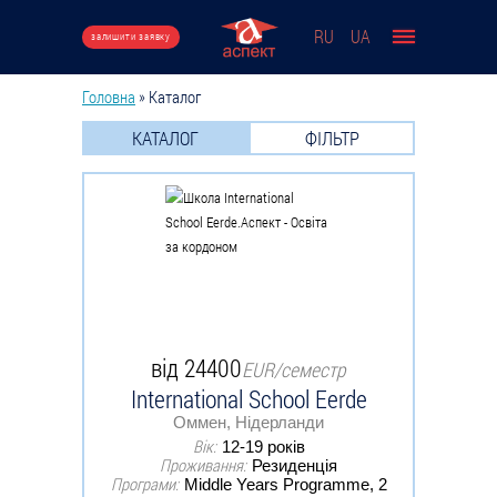
Перейти до основного вмісту
RU
UA
залишити заявку
Головна
»
Каталог
Ви є тут
КАТАЛОГ
ФІЛЬТР
від 24400
EUR/семестр
International School Eerde
Оммен, Нідерланди
Вік:
12-19 років
Проживання:
Резиденція
Програми:
Middle Years Programme, 2