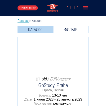
Перейти к основному содержанию
RU
UA
оставить заявку
Главная
»
Каталог
Вы здесь
КАТАЛОГ
ФИЛЬТР
от 550
EUR/неделя
GoStudy, Praha
Прага, Чехия
Возраст:
13-19 лет
Даты:
1 июля 2023 - 28 августа 2023
Проживание:
резиденция