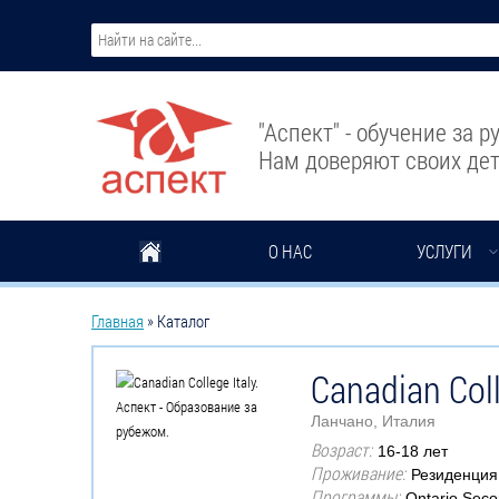
Перейти к основному содержанию
"Аспект" - обучение за 
Нам доверяют своих дет
О НАС
УСЛУГИ
Вы здесь
Главная
»
Каталог
Canadian Coll
Ланчано, Италия
Возраст:
16-18 лет
Проживание:
Резиденция
Программы:
Ontario Seco