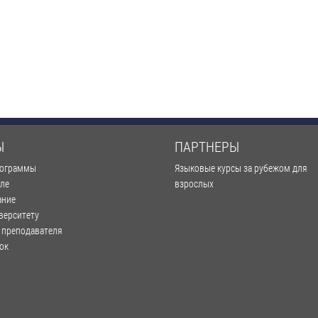
Ы
ПАРТНЕРЫ
рограммы
Языковые курсы за рубежом для
оле
взрослых
ание
верситету
 преподавателя
ок