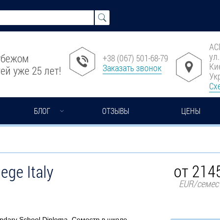
АС
ул
рубежом
+38 (067) 501-68-79
Ки
Заказать звонок
ей уже 25 лет!
Ук
Сх
БЛОГ
ОТЗЫВЫ
ЦЕНЫ
от 214
ege Italy
EUR/семес
ndary School Diploma, Семестр в школе