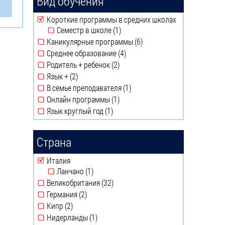
Вид обучения
Remove Короткие программы в средних школах filter
Короткие программы в средних школах
Семестр в школе (1)
Apply Семестр в школе
Каникулярные программы (6)
filter
Apply
Среднее образование (4)
Каникулярные
Apply Среднее
Родитель + ребенок (2)
программы
образование filter
Apply Родитель +
Язык + (2)
filter
ребенок filter
Apply Язык + filter
В семье преподавателя (1)
Apply В семье
Онлайн программы (1)
преподавателя filter
Apply Онлайн
Язык круглый год (1)
программы filter
Apply Язык круглый год
filter
Страна
Remove Италия filter
Италия
Ланчано (1)
Apply Ланчано filter
Великобритания (32)
Apply Великобритания filter
Германия (2)
Apply Германия filter
Кипр (2)
Apply Кипр filter
Нидерланды (1)
Apply Нидерланды filter