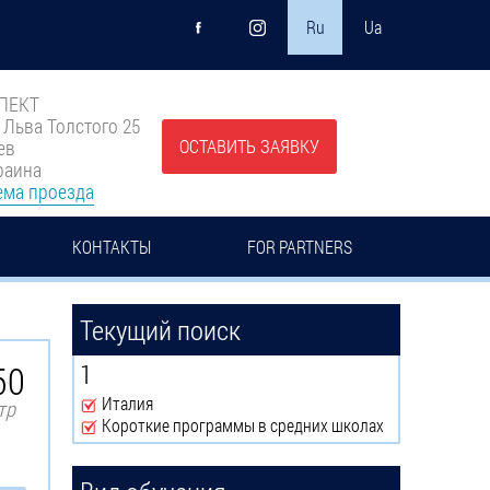
Ru
Ua
ПЕКТ
. Льва Толстого 25
ОСТАВИТЬ ЗАЯВКУ
ев
раина
ема проезда
КОНТАКТЫ
FOR PARTNERS
Текущий поиск
50
1
Италия
тр
Remove Италия filter
Короткие программы в средних школах
Remove Короткие программы в средних школах filter