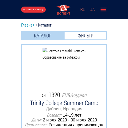
Перейти к основному содержанию
RU
UA
оставить заявку
Главная
»
Каталог
Вы здесь
КАТАЛОГ
ФИЛЬТР
от 1320
EUR/неделя
Trinity College Summer Camp
Дублин, Ирландия
Возраст:
14-19 лет
Даты:
2 июля 2023 - 30 июля 2023
Проживание:
Резиденция / принимающая