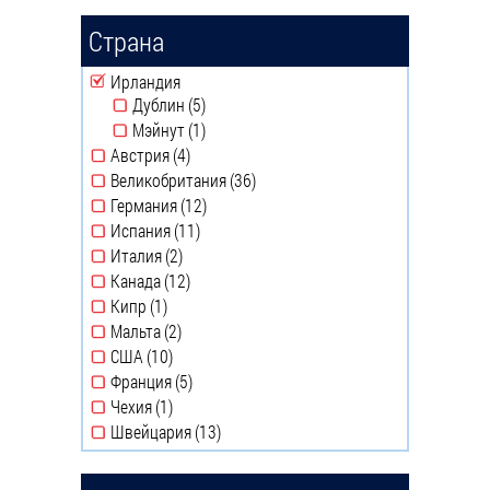
Страна
Remove Ирландия filter
Ирландия
Дублин (5)
Apply Дублин filter
Мэйнут (1)
Apply Мэйнут filter
Австрия (4)
Apply Австрия filter
Великобритания (36)
Apply Великобритания filter
Германия (12)
Apply Германия filter
Испания (11)
Apply Испания filter
Италия (2)
Apply Италия filter
Канада (12)
Apply Канада filter
Кипр (1)
Apply Кипр filter
Мальта (2)
Apply Мальта filter
США (10)
Apply США filter
Франция (5)
Apply Франция filter
Чехия (1)
Apply Чехия filter
Швейцария (13)
Apply Швейцария filter