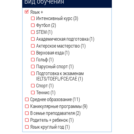
Вид обучения
Remove Язык + filter
Язык +
Интенсивный курс (3)
Apply Интенсивный
Футбол (2)
курс filter
Apply Футбол filter
STEM (1)
Apply STEM filter
Академическая подготовка (1)
Apply
Актерское мастерство (1)
Академическая
Apply Актерское
Верховая езда (1)
подготовка
мастерство filter
Apply Верховая езда filter
Гольф (1)
filter
Apply Гольф filter
Парусный спорт (1)
Apply Парусный спорт
Подготовка к экзаменам
filter
IELTS/TOEFL/FCE/CAE (1)
Apply Подготовка к
Спорт (1)
экзаменам
Apply Спорт filter
Теннис (1)
IELTS/TOEFL/FCE/CAE
Apply Теннис filter
Среднее образование (11)
filter
Apply Среднее
Каникулярные программы (9)
образование filter
Apply
В семье преподавателя (2)
Каникулярные
Apply В семье
Родитель + ребенок (1)
программы
преподавателя filter
Apply Родитель +
Язык круглый год (1)
filter
ребенок filter
Apply Язык круглый год
filter